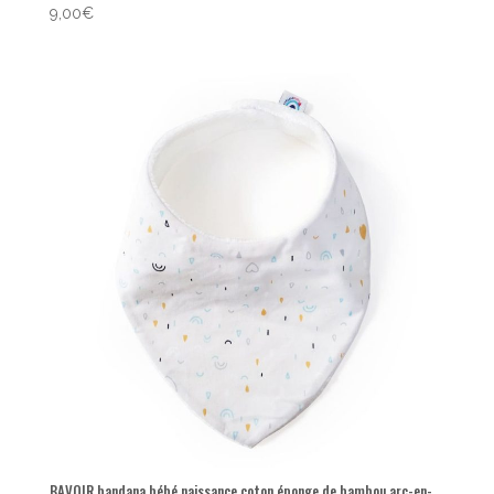
9,00
€
BAVOIR bandana bébé naissance coton éponge de bambou arc-en-