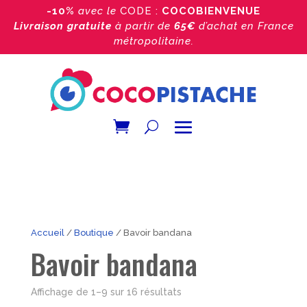
-10%
avec le
CODE :
COCOBIENVENUE
Livraison gratuite
à partir de
65€
d’achat
en France
métropolitaine.
Accueil
/
Boutique
/ Bavoir bandana
Bavoir bandana
Trié
Affichage de 1–9 sur 16 résultats
par