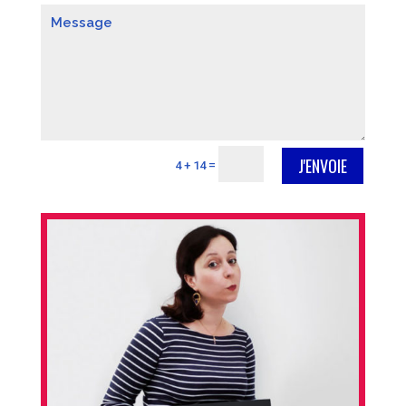
J'ENVOIE
=
4 + 14