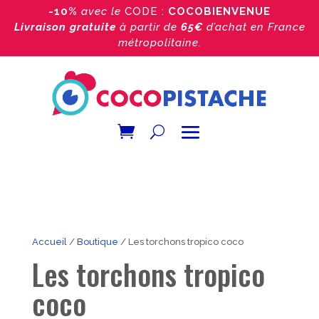
-10%
avec le
CODE :
COCOBIENVENUE
Livraison gratuite
à partir de
65€
d’achat
en France
métropolitaine.
Accueil
/
Boutique
/ Les torchons tropico coco
Les torchons tropico
coco