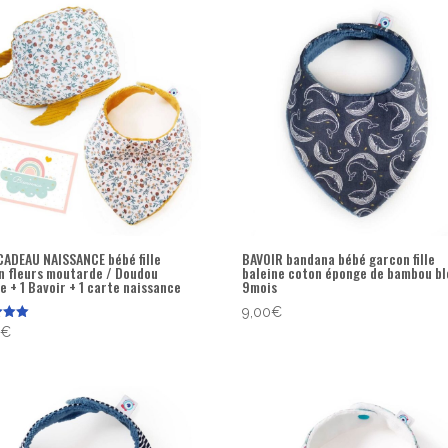
CADEAU NAISSANCE bébé fille
BAVOIR bandana bébé garcon fille
n fleurs moutarde / Doudou
baleine coton éponge de bambou bl
e + 1 Bavoir + 1 carte naissance
9mois
9,00
€
0
€