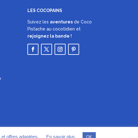
LES COCOPAINS
Suivez les
aventures
de Coco
Pistache au cocotidien et
rejoignez la bande !
e
s et offres adaptées.
En savoir plus
OK