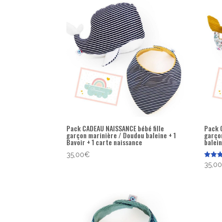
popularité
Pack CADEAU NAISSANCE bébé fille
Pack 
garçon marinière / Doudou baleine + 1
garço
Bavoir + 1 carte naissance
balein
35,00
€
Note
35,0
5.00
sur 5