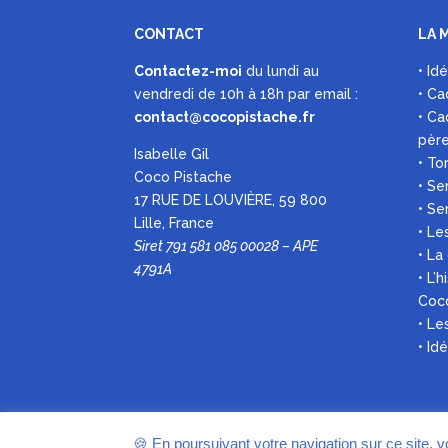
CONTACT
LA 
Contactez-moi
du lundi au
• Id
vendredi de 10h à 18h par
email :
• Ca
contact@cocopistache.fr
• Ca
pèr
Isabelle Gil
• To
Coco Pistache
• Se
17 RUE DE LOUVIÈRE, 59 800
• Se
Lille, France
• Le
Siret 791 581 085 00028 – APE
• La
4791A
• L’
Coc
• L
• Id
🍪 En poursuivant votre navigation sur ce site, 