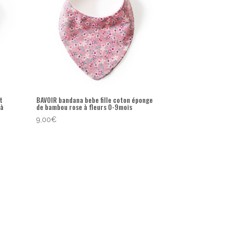
t
BAVOIR bandana bebe fille coton éponge
 à
de bambou rose à fleurs 0-9mois
9,00
€