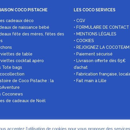
MAISON COCO PISTACHE
LES COCO SERVICES
ées cadeaux déco
• CGV
deaux de naissance bébé
• FORMULAIRE DE CONTACT
deaux fête des mères, fêtes des
• MENTIONS LÉGALES
es
• COOKIES
rchons
• REJOIGNEZ LA COCOTEAM
rviettes de table
• Paiement sécurisé
rviettes cocktail apéro
• Livraison offerte dès 65€
s Tote bags
d’achat
 cocollection
• Fabrication française, local
histoire de Coco Pistache : la
• Fait main à Lille
oAventure
es Coconews
ées de cadeaux de Noël
vous acceptez l'utilisation de cookies pour vous proposer des service