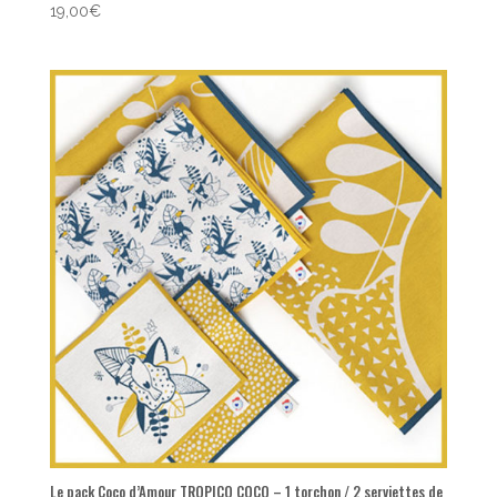
Note
19,00
€
5.00
sur 5
Le pack Coco d’Amour TROPICO COCO – 1 torchon / 2 serviettes de