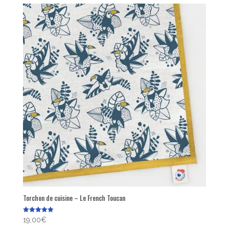
popularité
Torchon de cuisine – Le French Toucan
Note
19,00
€
5.00