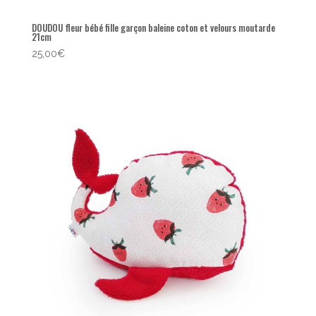
DOUDOU fleur bébé fille garçon baleine coton et velours moutarde
21cm
25,00
€