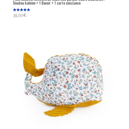
Doudou baleine + 1 Bavoir + 1 carte naissance
Note
35,00
€
5.00
sur 5