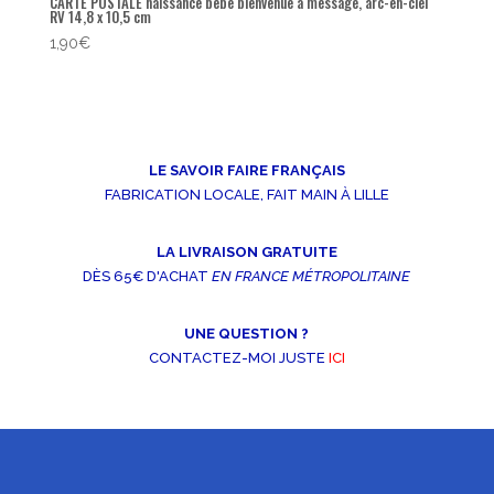
CARTE POSTALE naissance bébé bienvenue à message, arc-en-ciel
RV 14,8 x 10,5 cm
1,90
€
LE SAVOIR FAIRE FRANÇAIS
FABRICATION LOCALE, FAIT MAIN À LILLE
LA LIVRAISON GRATUITE
DÈS 65€ D'ACHAT
EN FRANCE MÉTROPOLITAINE
UNE QUESTION ?
CONTACTEZ-MOI JUSTE
ICI