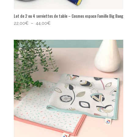
Lot de 2 ou 4 serviettes de table – Cosmos espace Famille Big Bang
Plage
22,00
€
–
44,00
€
de
prix :
22,00€
à
44,00€