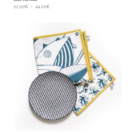
Plage
22,00
€
–
44,00
€
de
prix :
22,00€
à
44,00€