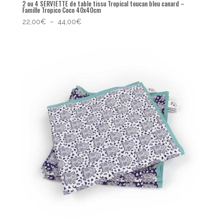
2 ou 4 SERVIETTE de table tissu Tropical toucan bleu canard –
Famille Tropico Coco 40x40cm
Plage
22,00
€
–
44,00
€
de
prix :
22,00€
à
44,00€