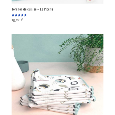
Torchon de cuisine – Le Picchu
Note
19,00
€
5.00
sur 5