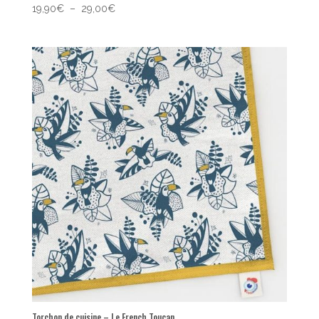
Plage
19,90
€
–
29,00
€
de
prix :
19,90€
à
29,00€
Torchon de cuisine – Le French Toucan