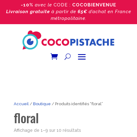
-10%
avec le
CODE :
COCOBIENVENUE
Livraison gratuite
à partir de
65€
d’achat
en France
métropolitaine.
Accueil
/
Boutique
/ Produits identifiés “floral”
floral
Trié
Affichage de 1–9 sur 10 résultats
par