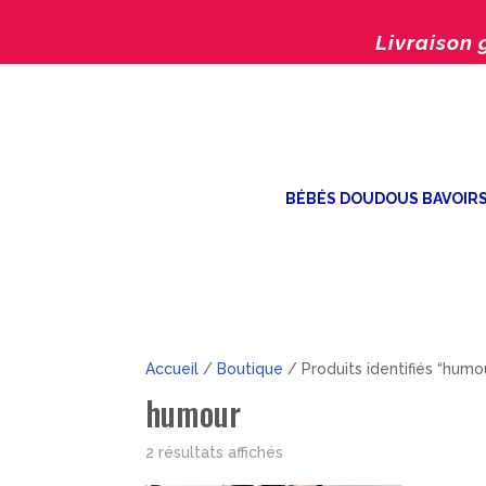
Livraison 
BÉBÉS DOUDOUS BAVOIR
Accueil
/
Boutique
/ Produits identifiés “humo
humour
Trié
2 résultats affichés
par