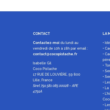
CONTACT
LA 
Contactez-moi
du lundi au
• Id
vendredi de 10h à 18h par
email :
• Ca
contact@cocopistache.fr
• Ca
pèr
Isabelle Gil
• To
Coco Pistache
• Se
17 RUE DE LOUVIÈRE, 59 800
• Se
Lille, France
• Le
Siret 791 581 085 00028 – APE
• La
4791A
• L’
Coc
• L