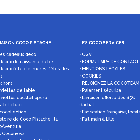
MAISON COCO PISTACHE
LES COCO SERVICES
ées cadeaux déco
• CGV
deaux de naissance bébé
• FORMULAIRE DE CONTACT
deaux fête des mères, fêtes des
• MENTIONS LÉGALES
es
• COOKIES
rchons
• REJOIGNEZ LA COCOTEAM
rviettes de table
• Paiement sécurisé
rviettes cocktail apéro
• Livraison offerte dès 65€
s Tote bags
d’achat
 cocollection
• Fabrication française, local
histoire de Coco Pistache : la
• Fait main à Lille
oAventure
es Coconews