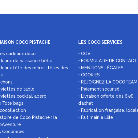
MAISON COCO PISTACHE
LES COCO SERVICES
ées cadeaux déco
• CGV
deaux de naissance bébé
• FORMULAIRE DE CONTACT
deaux fête des mères, fêtes des
• MENTIONS LÉGALES
es
• COOKIES
rchons
• REJOIGNEZ LA COCOTEAM
rviettes de table
• Paiement sécurisé
rviettes cocktail apéro
• Livraison offerte dès 65€
s Tote bags
d’achat
 cocollection
• Fabrication française, local
histoire de Coco Pistache : la
• Fait main à Lille
oAventure
es Coconews