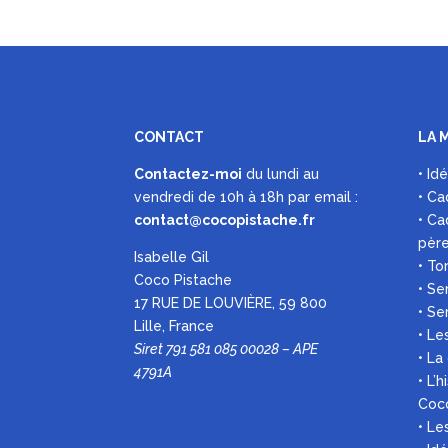
CONTACT
LA 
Contactez-moi
du lundi au
• Id
vendredi de 10h à 18h par
email :
• Ca
contact@cocopistache.fr
• Ca
pèr
Isabelle Gil
• To
Coco Pistache
• Se
17 RUE DE LOUVIÈRE, 59 800
• Se
Lille, France
• Le
Siret 791 581 085 00028 – APE
• La
4791A
• L’
Coc
• L