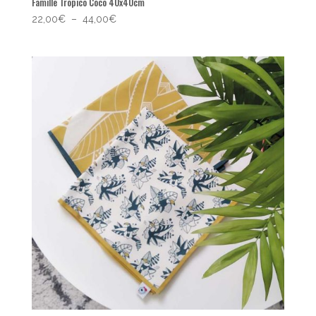
Famille Tropico Coco 40x40cm
Plage
22,00
€
–
44,00
€
de
prix :
22,00€
à
44,00€