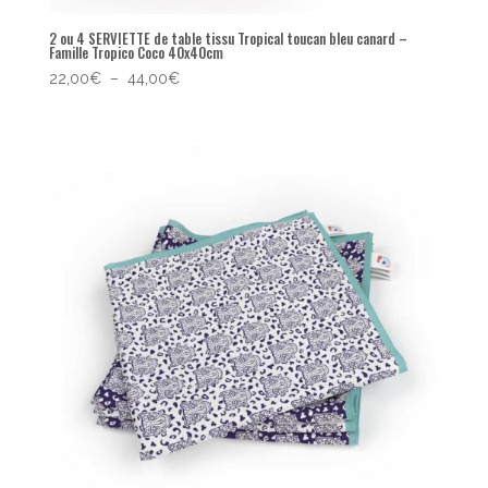
2 ou 4 SERVIETTE de table tissu Tropical toucan bleu canard –
Famille Tropico Coco 40x40cm
Plage
22,00
€
–
44,00
€
de
prix :
22,00€
à
44,00€