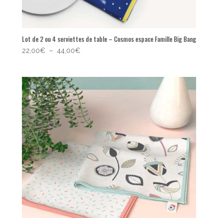
Lot de 2 ou 4 serviettes de table – Cosmos espace Famille Big Bang
Plage
22,00
€
–
44,00
€
de
prix :
22,00€
à
44,00€