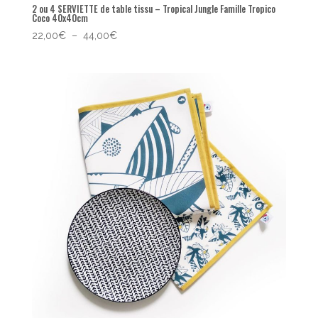
2 ou 4 SERVIETTE de table tissu – Tropical Jungle Famille Tropico
Coco 40x40cm
Plage
22,00
€
–
44,00
€
de
prix :
22,00€
à
44,00€