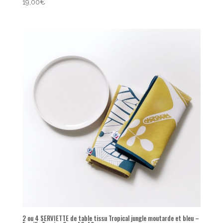
Note
19,00
€
5.00
sur 5
2 ou 4 SERVIETTE de table tissu Tropical jungle moutarde et bleu –