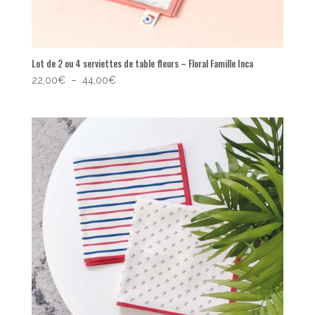
Lot de 2 ou 4 serviettes de table fleurs – Floral Famille Inca
Plage
22,00
€
–
44,00
€
de
prix :
22,00€
à
44,00€