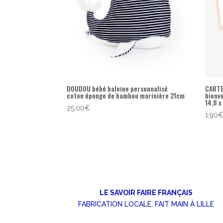
DOUDOU bébé baleine personnalisé
CARTE
coton éponge de bambou marinière 21cm
bienv
14,8 x
25,00
€
1,90
LE SAVOIR FAIRE FRANÇAIS
FABRICATION LOCALE, FAIT MAIN À LILLE