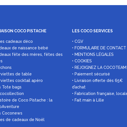
MAISON COCO PISTACHE
LES COCO SERVICES
ées cadeaux déco
• CGV
deaux de naissance bébé
• FORMULAIRE DE CONTACT
deaux fête des mères, fêtes des
• MENTIONS LÉGALES
es
• COOKIES
rchons
• REJOIGNEZ LA COCOTEAM
rviettes de table
• Paiement sécurisé
rviettes cocktail apéro
• Livraison offerte dès 65€
s Tote bags
d’achat
 cocollection
• Fabrication française, local
histoire de Coco Pistache : la
• Fait main à Lille
oAventure
es Coconews
ées de cadeaux de Noël