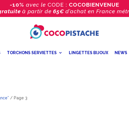
-10%
avec le
CODE :
COCOBIENVENUE
gratuite
à partir de
65€
d’achat
en France métr
S
TORCHONS SERVIETTES
LINGETTES BIJOUX
NEWS
ance”
/ Page 3