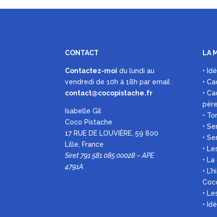
CONTACT
LA 
Contactez-moi
du lundi au
• Id
vendredi de 10h à 18h par
email :
• Ca
contact@cocopistache.fr
• Ca
pèr
Isabelle Gil
• To
Coco Pistache
• Se
17 RUE DE LOUVIÈRE, 59 800
• Se
Lille, France
• Le
Siret 791 581 085 00028 – APE
• La
4791A
• L’
Coc
• L
• Id