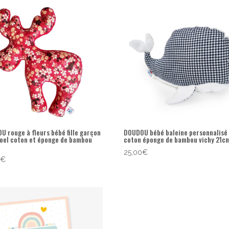
U rouge à fleurs bébé fille garçon
DOUDOU bébé baleine personnalisé
noel coton et éponge de bambou
coton éponge de bambou vichy 21c
25,00
€
0
€