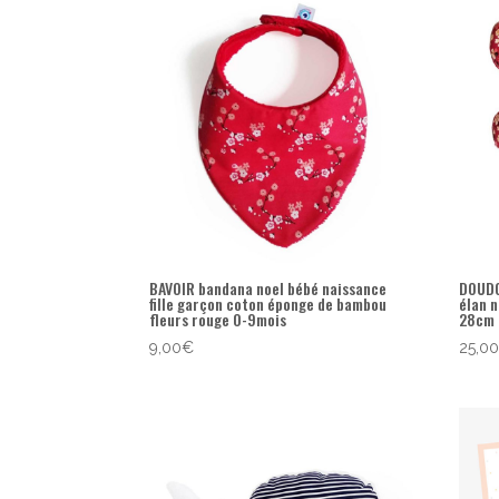
popularité
BAVOIR bandana noel bébé naissance
DOUDO
fille garçon coton éponge de bambou
élan 
fleurs rouge 0-9mois
28cm
9,00
€
25,0