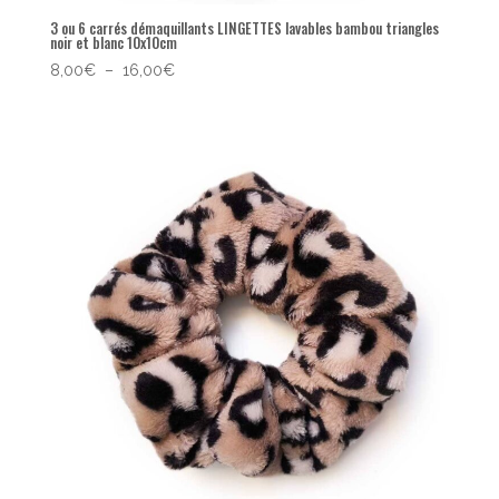
3 ou 6 carrés démaquillants LINGETTES lavables bambou triangles
noir et blanc 10x10cm
Plage
8,00
€
–
16,00
€
de
prix :
8,00€
à
16,00€