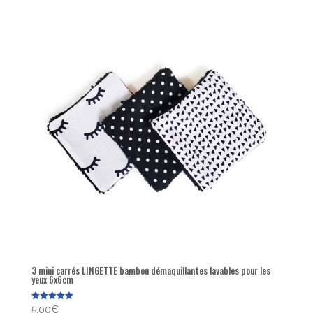
popularité
3 mini carrés LINGETTE bambou démaquillantes lavables pour les
yeux 6x6cm
Note
5,00
€