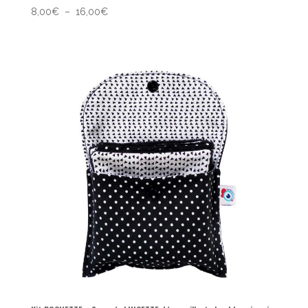
Plage
8,00
€
–
16,00
€
de
prix :
8,00€
à
16,00€