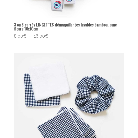
3 ou 6 carrés LINGETTES démaquillantes lavables bambou jaune
fleurs 10x10cm
Plage
8,00
€
–
16,00
€
de
prix :
8,00€
à
16,00€