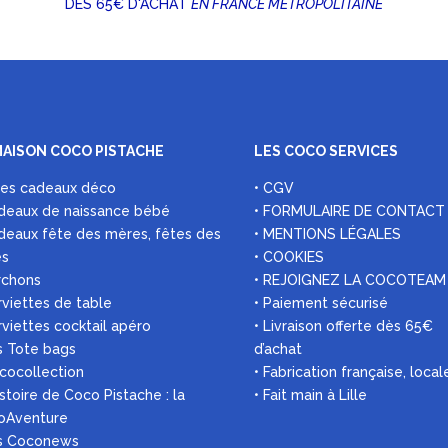
DÈS 65€ D'ACHAT
EN FRANCE MÉTROPOLITAINE
MAISON COCO PISTACHE
LES COCO SERVICES
ées cadeaux déco
• CGV
deaux de naissance bébé
• FORMULAIRE DE CONTACT
deaux fête des mères, fêtes des
• MENTIONS LÉGALES
es
• COOKIES
rchons
• REJOIGNEZ LA COCOTEAM
rviettes de table
• Paiement sécurisé
rviettes cocktail apéro
• Livraison offerte dès 65€
s Tote bags
d’achat
 cocollection
• Fabrication française, local
histoire de Coco Pistache : la
• Fait main à Lille
oAventure
es Coconews