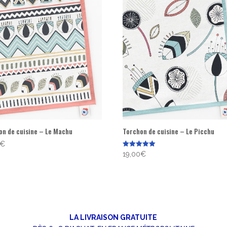
on de cuisine – Le Machu
Torchon de cuisine – Le Picchu
€
Note
19,00
€
5.00
sur 5
LA LIVRAISON GRATUITE