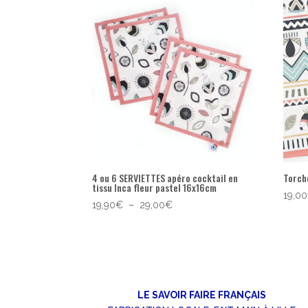
popularité
4 ou 6 SERVIETTES apéro cocktail en
Torch
tissu Inca fleur pastel 16x16cm
19,00
Plage
19,90
€
–
29,00
€
de
prix :
19,90€
à
29,00€
LE SAVOIR FAIRE FRANÇAIS