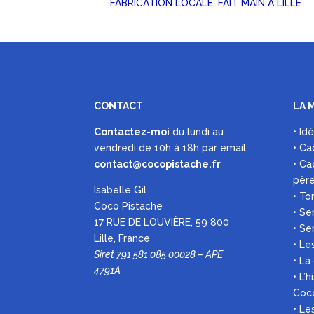
FABRICATION LOCALE, FAIT MAIN À LILLE
CONTACT
LA 
Contactez-moi
du lundi au
• Id
vendredi de 10h à 18h par
email :
• Ca
contact@cocopistache.fr
• Ca
pèr
Isabelle Gil
• To
Coco Pistache
• Se
17 RUE DE LOUVIÈRE, 59 800
• Se
Lille, France
• Le
Siret 791 581 085 00028 – APE
• La
4791A
• L’
Coc
• L