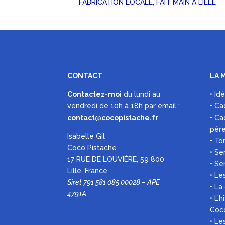
FABRICATION LOCALE, FAIT MAIN À LILLE
CONTACT
LA 
Contactez-moi
du lundi au
• Id
vendredi de 10h à 18h par
email :
• Ca
contact@cocopistache.fr
• Ca
pèr
Isabelle Gil
• To
Coco Pistache
• Se
17 RUE DE LOUVIÈRE, 59 800
• Se
Lille, France
• Le
Siret 791 581 085 00028 – APE
• La
4791A
• L’
Coc
• L