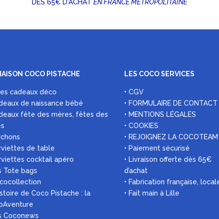
DÈS 65€ D'ACHAT
EN FRANCE MÉTROPOLITAINE
MAISON COCO PISTACHE
LES COCO SERVICES
ées cadeaux déco
• CGV
deaux de naissance bébé
• FORMULAIRE DE CONTACT
deaux fête des mères, fêtes des
• MENTIONS LÉGALES
es
• COOKIES
rchons
• REJOIGNEZ LA COCOTEAM
rviettes de table
• Paiement sécurisé
rviettes cocktail apéro
• Livraison offerte dès 65€
s Tote bags
d’achat
 cocollection
• Fabrication française, local
histoire de Coco Pistache : la
• Fait main à Lille
oAventure
es Coconews