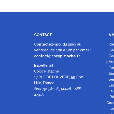
CONTACT
LA 
Contactez-moi
du lundi au
• Id
vendredi de 10h à 18h par
email :
• Ca
contact@cocopistache.fr
• Ca
pèr
Isabelle Gil
• To
Coco Pistache
• Se
17 RUE DE LOUVIÈRE, 59 800
• Se
Lille, France
• Le
Siret 791 581 085 00028 – APE
• La
4791A
• L’
Coc
• L