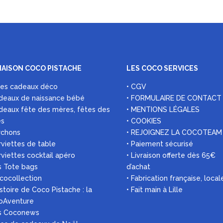
MAISON COCO PISTACHE
LES COCO SERVICES
ées cadeaux déco
• CGV
deaux de naissance bébé
• FORMULAIRE DE CONTACT
deaux fête des mères, fêtes des
• MENTIONS LÉGALES
es
• COOKIES
rchons
• REJOIGNEZ LA COCOTEAM
rviettes de table
• Paiement sécurisé
rviettes cocktail apéro
• Livraison offerte dès 65€
s Tote bags
d’achat
 cocollection
• Fabrication française, local
histoire de Coco Pistache : la
• Fait main à Lille
oAventure
es Coconews