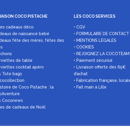
MAISON COCO PISTACHE
LES COCO SERVICES
ées cadeaux déco
• CGV
deaux de naissance bébé
• FORMULAIRE DE CONTACT
deaux fête des mères, fêtes des
• MENTIONS LÉGALES
es
• COOKIES
rchons
• REJOIGNEZ LA COCOTEAM
rviettes de table
• Paiement sécurisé
rviettes cocktail apéro
• Livraison offerte dès 65€
s Tote bags
d’achat
 cocollection
• Fabrication française, local
histoire de Coco Pistache : la
• Fait main à Lille
oAventure
es Coconews
ées de cadeaux de Noël