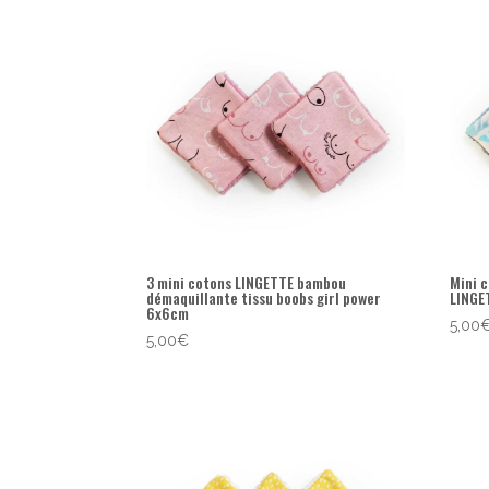
popularité
3 mini cotons LINGETTE bambou
Mini 
démaquillante tissu boobs girl power
LINGE
6x6cm
5,00
5,00
€