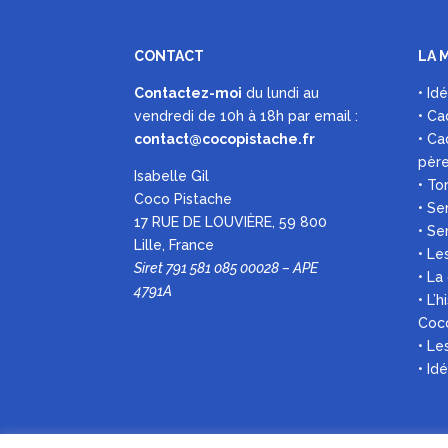
CONTACT
LA 
Contactez-moi
du lundi au
• Id
vendredi de 10h à 18h par
email :
• Ca
contact@cocopistache.fr
• Ca
pèr
Isabelle Gil
• To
Coco Pistache
• Se
17 RUE DE LOUVIÈRE, 59 800
• Se
Lille, France
• Le
Siret 791 581 085 00028 – APE
• La
4791A
• L’
Coc
• L
• Id