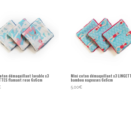
coton démaquillant lavable x3
Mini coton démaquillant x3 LINGET
TTES flamant rose 6x6cm
bambou nageuses 6x6cm
€
5,00
€