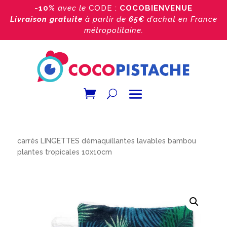
-10%
avec le
CODE :
COCOBIENVENUE
Livraison gratuite
à partir de
65€
d’achat
en France
métropolitaine.
Accueil
/
Boutique
/
lingette démaquillante
/ 3 ou 6
carrés LINGETTES démaquillantes lavables bambou
plantes tropicales 10x10cm