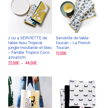
2 ou 4 SERVIETTE de
Serviette de table
table tissu Tropical
toucan – La French
jungle moutarde et bleu
Toucan
– Famille Tropico Coco
12,00
€
40x40cm
Plage
22,00
€
–
44,00
€
de
prix :
22,00€
à
44,00€