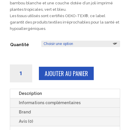
bambou blanche et une couche dotée d’un joli imprimé
plantes tropicales, vert et bleu.
Les tissus utilisés sont certifiés OEKO-TEX®, ce label
garantit des produits textiles irréprochables pour la santé et
hypoallergéniques.
Quantité
quantité
AJOUTER AU PANIER
de
3
ou
6
Description
carrés
Informations complémentaires
LINGETTES
démaquillantes
Brand
lavables
Avis (0)
bambou