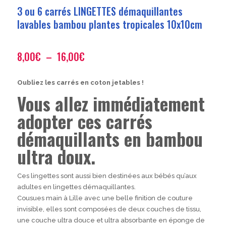
3 ou 6 carrés LINGETTES démaquillantes
lavables bambou plantes tropicales 10x10cm
Plage
8,00
€
–
16,00
€
de
prix :
Oubliez les carrés en coton jetables !
8,00€
Vous allez immédiatement
à
16,00€
adopter ces carrés
démaquillants en bambou
ultra doux.
Ces lingettes sont aussi bien destinées aux bébés qu’aux
adultes en lingettes démaquillantes.
Cousues main à Lille avec une belle finition de couture
invisible, elles sont composées de deux couches de tissu,
une couche ultra douce et ultra absorbante en éponge de