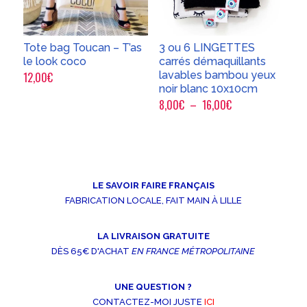
Tote bag Toucan – T’as
3 ou 6 LINGETTES
le look coco
carrés démaquillants
lavables bambou yeux
12,00
€
noir blanc 10x10cm
Plage
8,00
€
–
16,00
€
de
prix :
8,00€
à
LE SAVOIR FAIRE FRANÇAIS
16,00€
FABRICATION LOCALE, FAIT MAIN À LILLE
LA LIVRAISON GRATUITE
DÈS 65€ D'ACHAT
EN FRANCE MÉTROPOLITAINE
UNE QUESTION ?
CONTACTEZ-MOI JUSTE
ICI