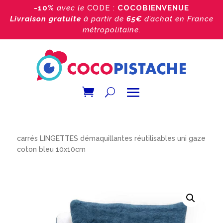
-10%
avec le
CODE :
COCOBIENVENUE
Livraison gratuite
à partir de
65€
d’achat
en France
métropolitaine.
Accueil
/
Boutique
/
lingette démaquillante
/ 3 ou 6
carrés LINGETTES démaquillantes réutilisables uni gaze
coton bleu 10x10cm