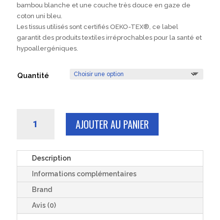
bambou blanche et une couche très douce en gaze de
coton uni bleu.
Les tissus utilisés sont certifiés OEKO-TEX®, ce label
garantit des produits textiles irréprochables pour la santé et
hypoallergéniques.
Quantité
quantité
AJOUTER AU PANIER
de
3
ou
6
Description
carrés
Informations complémentaires
LINGETTES
démaquillantes
Brand
réutilisables
Avis (0)
uni