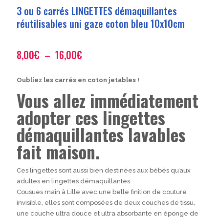
3 ou 6 carrés LINGETTES démaquillantes
réutilisables uni gaze coton bleu 10x10cm
Plage
8,00
€
–
16,00
€
de
prix :
Oubliez les carrés en coton jetables !
8,00€
Vous allez immédiatement
à
16,00€
adopter ces lingettes
démaquillantes lavables
fait maison.
Ces lingettes sont aussi bien destinées aux bébés qu’aux
adultes en lingettes démaquillantes.
Cousues main à Lille avec une belle finition de couture
invisible, elles sont composées de deux couches de tissu,
une couche ultra douce et ultra absorbante en éponge de