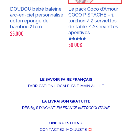
DOUDOU bébé baleine
Le pack Coco d’Amour
arc-en-ciel personnalisé
COCO PISTACHE – 1
coton éponge de
torchon / 2 serviettes
bambou 21cm
de table / 2 serviettes
apéritives
25,00
€
50,00
€
Note
5.00
sur 5
LE SAVOIR FAIRE FRANÇAIS
FABRICATION LOCALE, FAIT MAIN À LILLE
LA LIVRAISON GRATUITE
DÈS 65€ D'ACHAT
EN FRANCE MÉTROPOLITAINE
UNE QUESTION ?
CONTACTEZ-MOI JUSTE
ICI