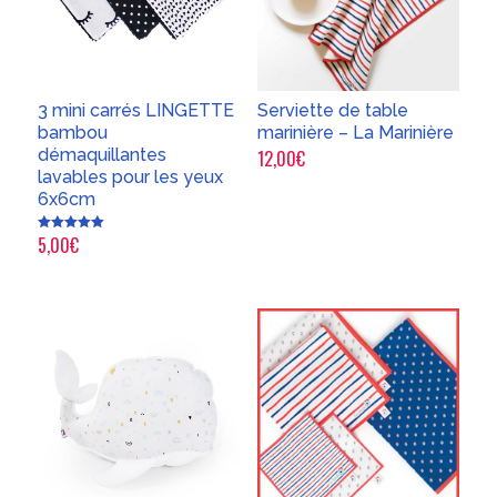
3 mini carrés LINGETTE
Serviette de table
bambou
marinière – La Marinière
démaquillantes
12,00
€
lavables pour les yeux
6x6cm
5,00
€
Note
5.00
sur 5