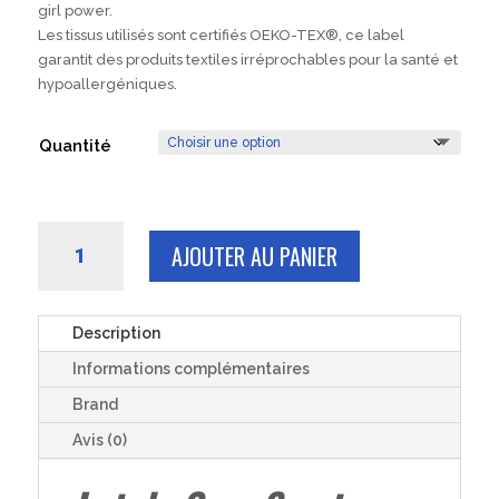
girl power.
Les tissus utilisés sont certifiés OEKO-TEX®, ce label
garantit des produits textiles irréprochables pour la santé et
hypoallergéniques.
Quantité
quantité
AJOUTER AU PANIER
de
3
ou
6
Description
cotons
Informations complémentaires
LINGETTES
démaquillantes
Brand
lavables
Avis (0)
tissus
girl