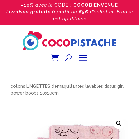
-10%
avec le
CODE :
COCOBIENVENUE
Livraison gratuite
à partir de
65€
d’achat
en France
métropolitaine.
Accueil
/
Boutique
/
lingette démaquillante
/ 3 ou 6
cotons LINGETTES démaquillantes lavables tissus girl
power boobs 10x10cm