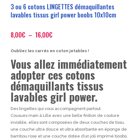
3 ou 6 cotons LINGETTES démaquillantes
lavables tissus girl power boobs 10x10cm
Plage
8,00
€
–
16,00
€
de
prix :
Oubliez les carrés en coton jetables !
8,00€
Vous allez immédiatement
à
16,00€
adopter ces cotons
démaquillants tissus
lavables girl power.
Des lingettes qui vous accompagnent partout.
Cousues main à Lille avec une belle finition de couture
invisible, elles sont composées de deux couches de tissu,
une couche ultra douce et ultra absorbante en éponge de
bambou rose et une couche dotée d’un joli imprimé boobs,