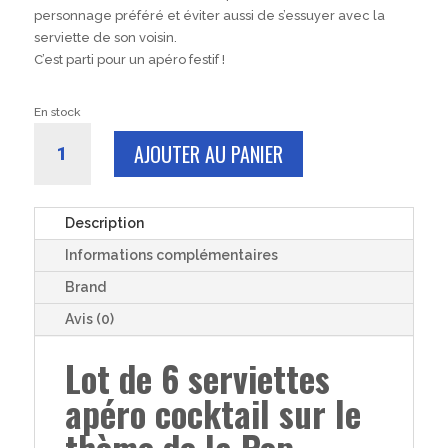
personnage préféré et éviter aussi de s’essuyer avec la
serviette de son voisin.
C’est parti pour un apéro festif !
En stock
quantité
AJOUTER AU PANIER
de
6
SERVIETTES
apéro
Description
COCO
Informations complémentaires
POP
16x16cm
Brand
Avis (0)
Lot de 6 serviettes
apéro cocktail sur le
thème de la Pop