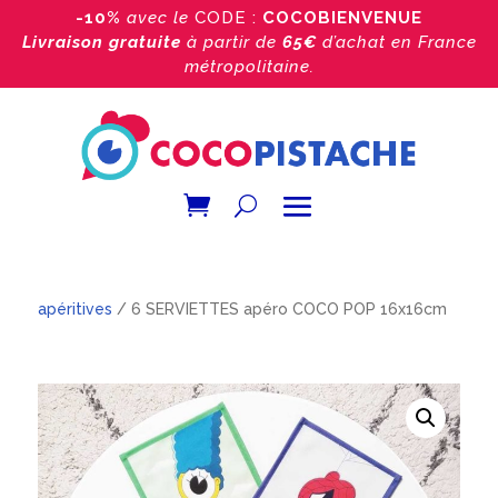
-10%
avec le
CODE :
COCOBIENVENUE
Livraison gratuite
à partir de
65€
d’achat
en France
métropolitaine.
Accueil
/
Boutique
/
Les packs
/
Les packs serviettes
apéritives
/ 6 SERVIETTES apéro COCO POP 16x16cm