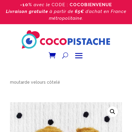
-10%
avec le
CODE :
COCOBIENVENUE
Livraison gratuite
à partir de
65€
d’achat
en France
métropolitaine.
Accueil
/
Boutique
/
Broche coeur bijou
/ Broche coeur
moutarde velours côtelé