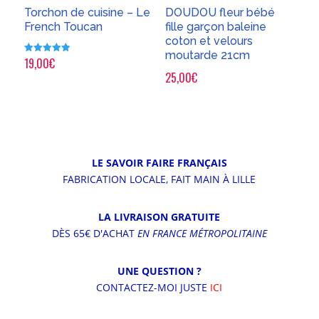
Torchon de cuisine – Le
DOUDOU fleur bébé
French Toucan
fille garçon baleine
coton et velours
moutarde 21cm
19,00
€
Note
5.00
25,00
€
sur 5
LE SAVOIR FAIRE FRANÇAIS
FABRICATION LOCALE, FAIT MAIN À LILLE
LA LIVRAISON GRATUITE
DÈS 65€ D'ACHAT
EN FRANCE MÉTROPOLITAINE
UNE QUESTION ?
CONTACTEZ-MOI JUSTE
ICI