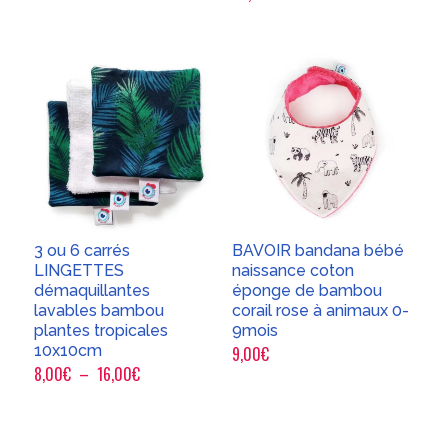
3 ou 6 carrés
BAVOIR bandana bébé
LINGETTES
naissance coton
démaquillantes
éponge de bambou
lavables bambou
corail rose à animaux 0-
plantes tropicales
9mois
10x10cm
9,00
€
Plage
8,00
€
–
16,00
€
de
prix :