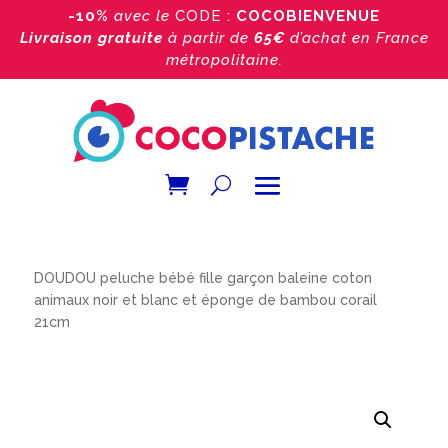
-10%
avec le
CODE :
COCOBIENVENUE
Livraison gratuite
à partir de
65€
d’achat
en France
métropolitaine.
Accueil
/
Boutique
/
Doudou bébé
/
Doudou baleine
/
DOUDOU peluche bébé fille garçon baleine coton
animaux noir et blanc et éponge de bambou corail
21cm