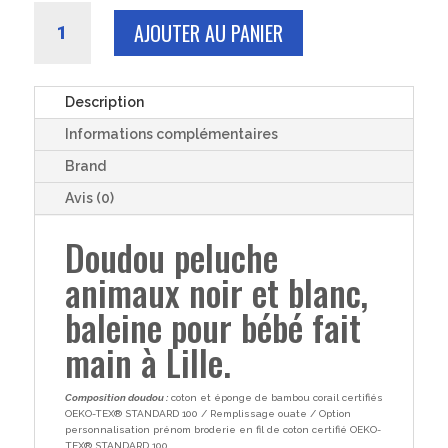
quantité
AJOUTER AU PANIER
de
DOUDOU
peluche
bébé
Description
fille
Informations complémentaires
garçon
baleine
Brand
coton
Avis (0)
animaux
noir
Doudou peluche
et
animaux noir et blanc,
blanc
et
baleine pour bébé fait
éponge
de
main à Lille.
bambou
corail
Composition doudou :
coton et éponge de bambou corail certifiés
21cm
OEKO-TEX® STANDARD 100 / Remplissage ouate / Option
personnalisation prénom broderie en fil de coton certifié OEKO-
TEX® STANDARD 100