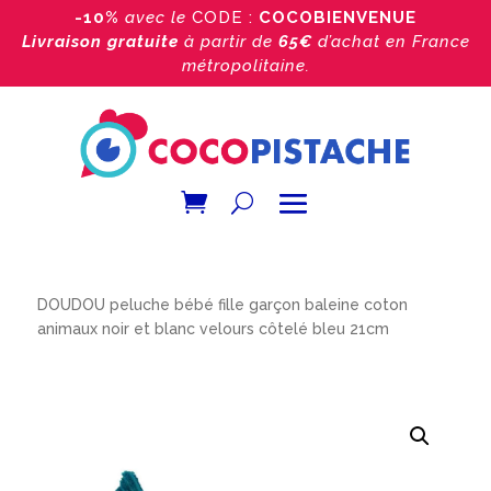
-10%
avec le
CODE :
COCOBIENVENUE
Livraison gratuite
à partir de
65€
d’achat
en France
métropolitaine.
Accueil
/
Boutique
/
Doudou bébé
/
Doudou baleine
/
DOUDOU peluche bébé fille garçon baleine coton
animaux noir et blanc velours côtelé bleu 21cm