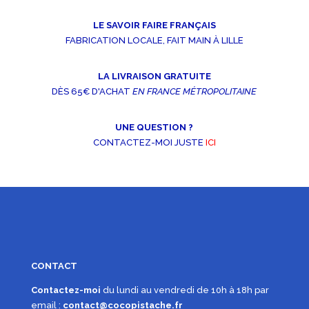
à
LE SAVOIR FAIRE FRANÇAIS
16,00€
FABRICATION LOCALE, FAIT MAIN À LILLE
LA LIVRAISON GRATUITE
DÈS 65€ D'ACHAT
EN FRANCE MÉTROPOLITAINE
UNE QUESTION ?
CONTACTEZ-MOI JUSTE
ICI
CONTACT
Contactez-moi
du lundi au vendredi de 10h à 18h par
email :
contact@cocopistache.fr