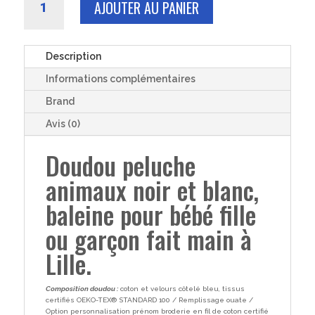
AJOUTER AU PANIER
de
DOUDOU
peluche
bébé
Description
fille
Informations complémentaires
garçon
baleine
Brand
coton
Avis (0)
animaux
noir
Doudou peluche
et
animaux noir et blanc,
blanc
velours
baleine pour bébé fille
côtelé
bleu
ou garçon fait main à
21cm
Lille.
Composition doudou :
coton et velours côtelé bleu, tissus
certifiés OEKO-TEX® STANDARD 100 / Remplissage ouate /
Option personnalisation prénom broderie en fil de coton certifié