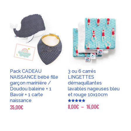
Pack CADEAU
3 ou 6 carrés
NAISSANCE bébé fille
LINGETTES
garçon marinière /
démaquillantes
Doudou baleine + 1
lavables nageuses bleu
Bavoir + 1 carte
et rouge 10x10cm
naissance
Plage
8,00
€
–
16,00
€
Note
35,00
€
5.00
sur 5
de
prix :
8,00€