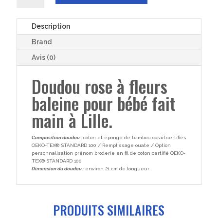
DOUDOU
rose
à
Description
fleurs
Brand
bébé
fille
Avis (0)
garçon
Doudou rose à fleurs
baleine
coton
baleine pour bébé fait
et
éponge
main à Lille.
de
bambou
Composition doudou :
coton et éponge de bambou corail certifiés
21cm
OEKO-TEX® STANDARD 100 / Remplissage ouate / Option
personnalisation prénom broderie en fil de coton certifié OEKO-
TEX® STANDARD 100
Dimension du doudou :
environ 21 cm de longueur
PRODUITS SIMILAIRES