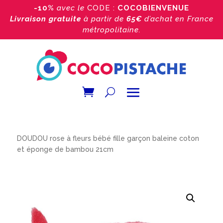
-10%
avec le
CODE :
COCOBIENVENUE
Livraison gratuite
à partir de
65€
d’achat
en France
métropolitaine.
Accueil
/
Boutique
/
Doudou bébé
/
Doudou baleine
/
DOUDOU rose à fleurs bébé fille garçon baleine coton
et éponge de bambou 21cm