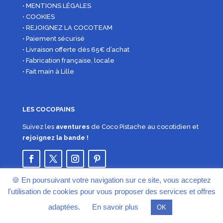
• MENTIONS LÉGALES
• COOKIES
• REJOIGNEZ LA COCOTEAM
• Paiement sécurisé
• Livraison offerte dès 65€ d’achat
• Fabrication française, locale
• Fait main à Lille
LES COCOPAINS
Suivez les
aventures
de Coco Pistache au cocotidien et
rejoignez la bande !
🍪 En poursuivant votre navigation sur ce site, vous acceptez
l'utilisation de cookies pour vous proposer des services et offres
adaptées.
En savoir plus
OK