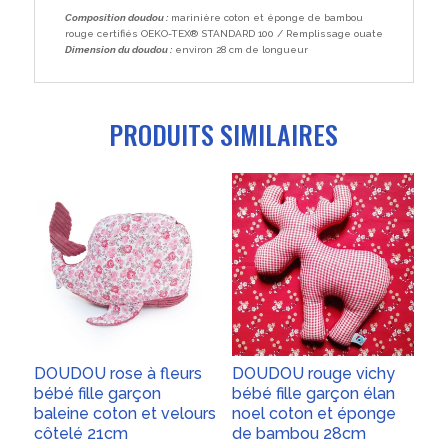
Composition doudou :
marinière coton et éponge de bambou
rouge certifiés OEKO-TEX® STANDARD 100 / Remplissage ouate
Dimension du doudou :
environ 28 cm de longueur
PRODUITS SIMILAIRES
DOUDOU rose à fleurs
DOUDOU rouge vichy
bébé fille garçon
bébé fille garçon élan
baleine coton et velours
noel coton et éponge
côtelé 21cm
de bambou 28cm