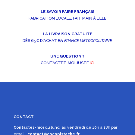
LE SAVOIR FAIRE FRANÇAIS
FABRICATION LOCALE, FAIT MAIN À LILLE
LA LIVRAISON GRATUITE
DÈS 65€ D'ACHAT
EN FRANCE MÉTROPOLITAINE
UNE QUESTION ?
CONTACTEZ-MOI JUSTE
ICI
CONTACT
Contactez-moi
du lundi au vendredi de 10h à 18h par
email :
contact@cocopistache.fr