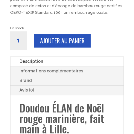
composé de coton et d’éponge de bambou rouge certifiés
OEKO-TEX® Standard 100 + un rembourrage ouate.
En stock
quantité
AJOUTER AU PANIER
de
DOUDOU
rouge
marinière
Description
bébé
Informations complémentaires
fille
garçon
Brand
élan
Avis (0)
noel
coton
Doudou ÉLAN de Noël
et
rouge marinière, fait
éponge
de
main à Lille.
bambou
28cm