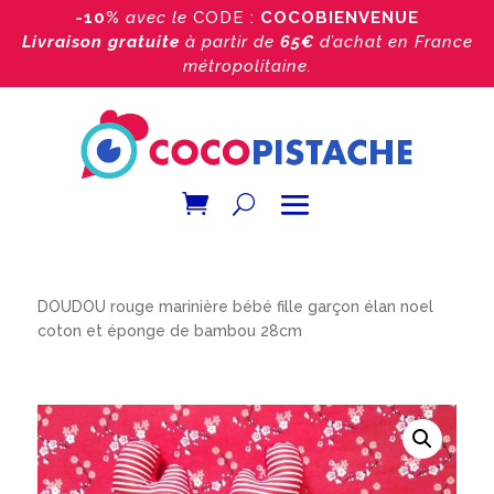
-10%
avec le
CODE :
COCOBIENVENUE
Livraison gratuite
à partir de
65€
d’achat
en France
métropolitaine.
Accueil
/
Boutique
/
Doudou bébé
/
Doudou Noel
/
DOUDOU rouge marinière bébé fille garçon élan noel
coton et éponge de bambou 28cm