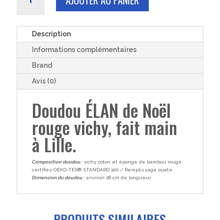
de
DOUDOU
rouge
vichy
Description
bébé
Informations complémentaires
fille
garçon
Brand
élan
Avis (0)
noel
coton
Doudou ÉLAN de Noël
et
rouge vichy, fait main
éponge
de
à Lille.
bambou
28cm
Composition doudou :
vichy coton et éponge de bambou rouge
certifiés OEKO-TEX® STANDARD 100 / Remplissage ouate
Dimension du doudou :
environ 28 cm de longueur
PRODUITS SIMILAIRES