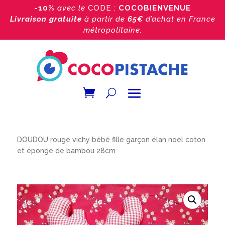
-10%
avec le
CODE :
COCOBIENVENUE
Livraison gratuite
à partir de
65€
d’achat
en France
métropolitaine.
Accueil
/
Boutique
/
Doudou bébé
/
Doudou Noel
/
DOUDOU rouge vichy bébé fille garçon élan noel coton
et éponge de bambou 28cm