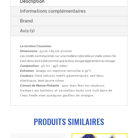
cuisine
Description
bleu
Informations complémentaires
-
Le
Brand
Cocosmos
Avis (1)
Le torchon Cocosmos
Dimensions :
43 cm x 63 cm environ
Les motifs sont imprimés sur une matière naturelle un métis coton/lin,
il est donc tout à fait normal que le tissu bouge légèrement au lavage.
Composition :
5% lin - 95% coton
Entretien :
lavage en machine conseillé à 30°C
Couleurs :
fond naturel, motifs géométriques, oeil bleu
électrique, bord jaune citron
Conseil de Mamie Pistache
: pour bien fixer les couleurs,
trempez vos torchons et serviettes toute une nuit dans de
l'eau froide avec quelques gouttes de vinaigre.
PRODUITS SIMILAIRES