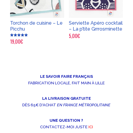
Torchon de cuisine – Le
Serviette Apéro cocktail
Picchu
– La p’tite Grrrosminette
5,00
€
19,00
€
Note
5.00
sur 5
LE SAVOIR FAIRE FRANÇAIS
FABRICATION LOCALE, FAIT MAIN À LILLE
LA LIVRAISON GRATUITE
DÈS 65€ D'ACHAT
EN FRANCE MÉTROPOLITAINE
UNE QUESTION ?
CONTACTEZ-MOI JUSTE
ICI