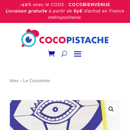
-10%
avec le
CODE :
COCOBIENVENUE
Livraison gratuite
à partir de
65€
d’achat
en France
métropolitaine.
Accueil
/
Boutique
/
Les torchons
/ Torchon de cuisine
bleu – Le Cocosmos