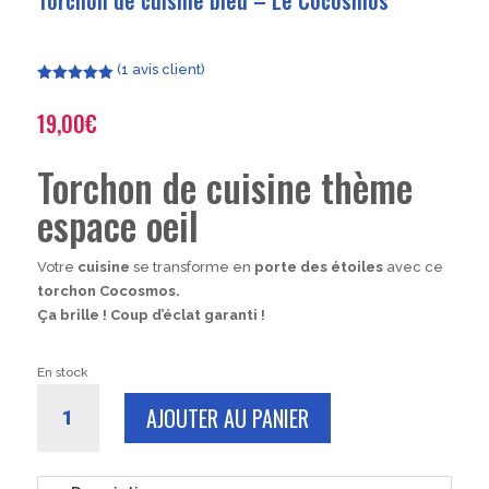
(
1
avis client)
Noté
5.00
sur 5
19,00
€
basé sur
notation
client
Torchon de cuisine thème
espace oeil
Votre
cuisine
se transforme en
porte des étoiles
avec ce
torchon Cocosmos.
Ça brille ! Coup d’éclat garanti !
En stock
quantité
AJOUTER AU PANIER
de
Torchon
de