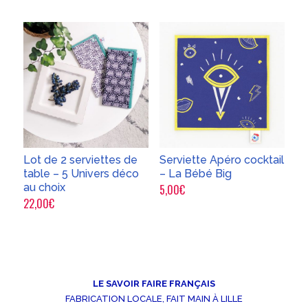
de
de
prix :
prix :
22,00€
19,90€
à
à
44,00€
29,00€
Lot de 2 serviettes de
Serviette Apéro cocktail
table – 5 Univers déco
– La Bébé Big
au choix
5,00
€
22,00
€
LE SAVOIR FAIRE FRANÇAIS
FABRICATION LOCALE, FAIT MAIN À LILLE