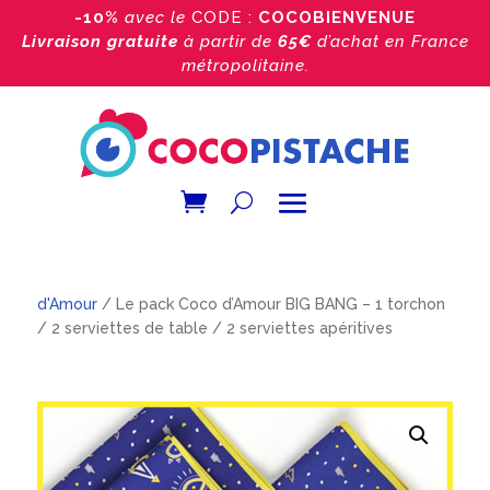
-10%
avec le
CODE :
COCOBIENVENUE
Livraison gratuite
à partir de
65€
d’achat
en France
métropolitaine.
Accueil
/
Boutique
/
Les packs
/
Les packs Coco
d'Amour
/ Le pack Coco d’Amour BIG BANG – 1 torchon
/ 2 serviettes de table / 2 serviettes apéritives