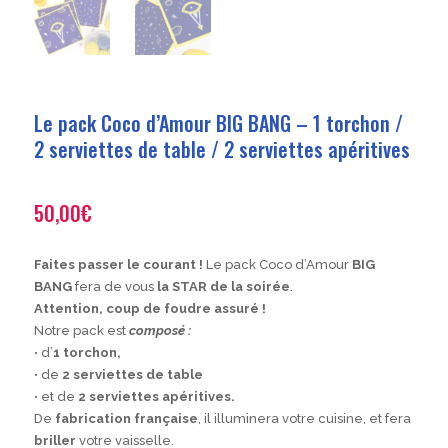
Le pack Coco d’Amour BIG BANG – 1 torchon /
2 serviettes de table / 2 serviettes apéritives
50,00
€
Faites passer le courant !
Le pack Coco d’Amour
BIG
BANG
fera de vous
la STAR de la soirée
.
Attention, coup de foudre assuré !
Notre pack est
composé :
• d’
1 torchon,
• de
2 serviettes de table
• et de
2 serviettes apéritives.
De
fabrication française
, il illuminera votre cuisine, et fera
briller
votre vaisselle.