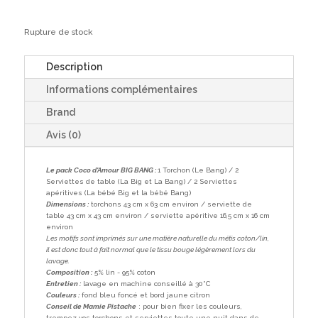
Rupture de stock
Description
Informations complémentaires
Brand
Avis (0)
Le pack Coco d'Amour BIG BANG :
1 Torchon (Le Bang) / 2
Serviettes de table (La Big et La Bang) / 2 Serviettes
apéritives (La bébé Big et la bébé Bang)
Dimensions :
torchons 43 cm x 63 cm environ / serviette de
table 43 cm x 43 cm environ / serviette apéritive 16,5 cm x 16 cm
environ
Les motifs sont imprimés sur une matière naturelle du métis coton/lin,
il est donc tout à fait normal que le tissu bouge légèrement lors du
lavage.
Composition :
5% lin - 95% coton
Entretien :
lavage en machine conseillé à 30°C
Couleurs :
fond bleu foncé et bord jaune citron
Conseil de Mamie Pistache
: pour bien fixer les couleurs,
trempez vos torchons et serviettes toute une nuit dans de