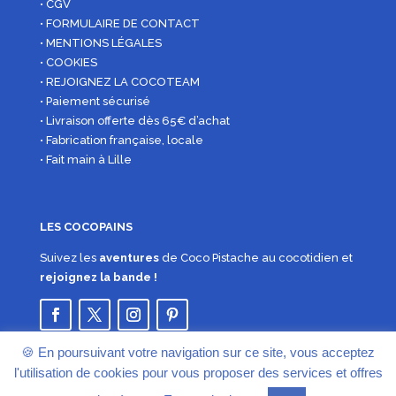
• CGV
• FORMULAIRE DE CONTACT
• MENTIONS LÉGALES
• COOKIES
• REJOIGNEZ LA COCOTEAM
• Paiement sécurisé
• Livraison offerte dès 65€ d’achat
• Fabrication française, locale
• Fait main à Lille
LES COCOPAINS
Suivez les
aventures
de Coco Pistache au cocotidien et
rejoignez la bande !
🍪 En poursuivant votre navigation sur ce site, vous acceptez
l'utilisation de cookies pour vous proposer des services et offres