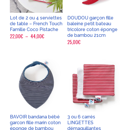
Lot de 2 ou 4 serviettes
DOUDOU garçon fille
de table – French Touch
baleine petit bateau
Famille Coco Pistache
tricolore coton éponge
Plage
de bambou 21cm
22,00
€
–
44,00
€
25,00
€
de
prix :
22,00€
à
44,00€
BAVOIR bandana bébé
3 ou 6 carrés
garcon fille marin coton
LINGETTES
éponge de bambou
démaquillantes