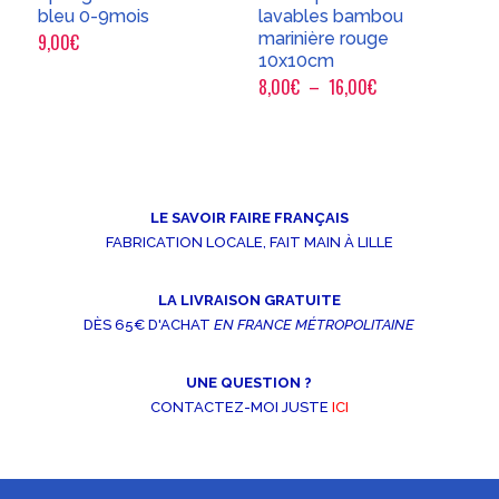
bleu 0-9mois
lavables bambou
marinière rouge
9,00
€
10x10cm
Plage
8,00
€
–
16,00
€
de
prix :
8,00€
à
LE SAVOIR FAIRE FRANÇAIS
16,00€
FABRICATION LOCALE, FAIT MAIN À LILLE
LA LIVRAISON GRATUITE
DÈS 65€ D'ACHAT
EN FRANCE MÉTROPOLITAINE
UNE QUESTION ?
CONTACTEZ-MOI JUSTE
ICI