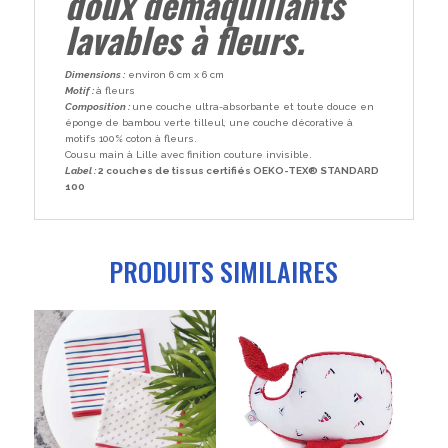
doux démaquillants
lavables à fleurs.
Dimensions :
environ 6 cm x 6 cm
Motif :
à fleurs
Composition :
une couche ultra-absorbante et toute douce en
éponge de bambou verte tilleul, une couche décorative à
motifs 100% coton à fleurs.
Cousu main à Lille avec finition couture invisible.
Label :
2 couches de tissus
certifiés OEKO-TEX® STANDARD
100
PRODUITS SIMILAIRES