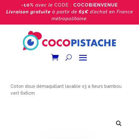
-10%
avec le
CODE :
COCOBIENVENUE
Livraison gratuite
à partir de
65€
d’achat
en France
métropolitaine.
Accueil
/
Boutique
/
lingette démaquillante
/ Mini
Coton doux démaquillant lavable x3 à fleurs bambou
vert 6x6cm