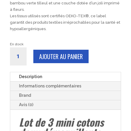
bambou verte tilleul et une couche dotée d’un joli imprimé
à fleurs.
Les tissus utilisés sont certifiés OEKO-TEX®, ce label
garantit des produits textiles irréprochables pour la santé et
hypoallergéniques.
En stock
quantité
AJOUTER AU PANIER
de
Mini
Coton
doux
Description
démaquillant
Informations complémentaires
lavable
x3
Brand
à
Avis (0)
fleurs
bambou
Lot de 3 mini cotons
vert
6x6cm