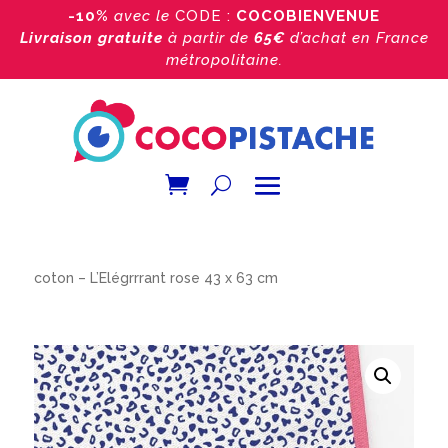
-10%
avec le
CODE :
COCOBIENVENUE
Livraison gratuite
à partir de
65€
d’achat
en France
métropolitaine.
Accueil
/
Boutique
/
Les torchons
/ Torchon de cuisine
coton – L’Élégrrrant rose 43 x 63 cm