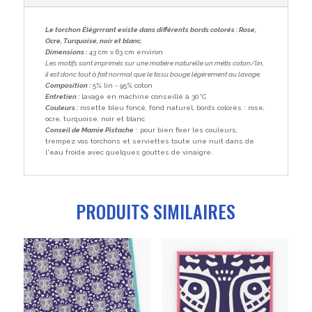
43
x
Le torchon Élégrrrant existe dans différents bords colorés : Rose,
63
Ocre, Turquoise, noir et blanc.
cm
Dimensions :
43 cm x 63 cm environ
Les motifs sont imprimés sur une matière naturelle un métis coton/lin,
il est donc tout à fait normal que le tissu bouge légèrement au lavage.
Composition :
5% lin - 95% coton
Entretien :
lavage en machine conseillé à 30°C
Couleurs :
rosette bleu foncé, fond naturel, bords colorés : rose,
ocre, turquoise, noir et blanc
Conseil de Mamie Pistache
: pour bien fixer les couleurs,
trempez vos torchons et serviettes toute une nuit dans de
l'eau froide avec quelques gouttes de vinaigre.
PRODUITS SIMILAIRES