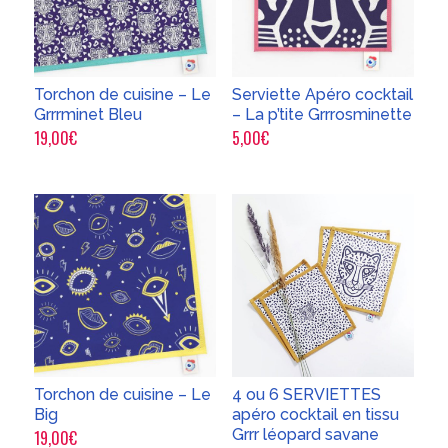
Torchon de cuisine – Le
Serviette Apéro cocktail
Grrrminet Bleu
– La p’tite Grrrosminette
19,00
€
5,00
€
Torchon de cuisine – Le
4 ou 6 SERVIETTES
Big
apéro cocktail en tissu
Grrr léopard savane
19,00
€