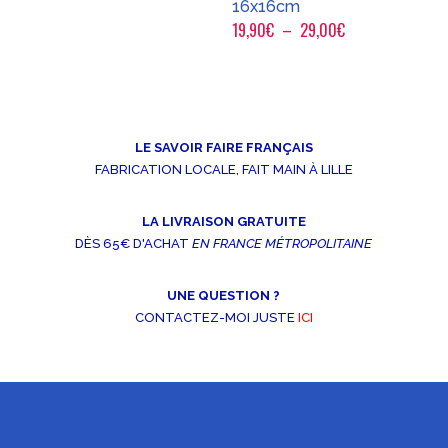
16x16cm
Plage
19,90
€
–
29,00
€
de
prix :
19,90€
à
LE SAVOIR FAIRE FRANÇAIS
29,00€
FABRICATION LOCALE, FAIT MAIN À LILLE
LA LIVRAISON GRATUITE
DÈS 65€ D'ACHAT
EN FRANCE MÉTROPOLITAINE
UNE QUESTION ?
CONTACTEZ-MOI JUSTE
ICI