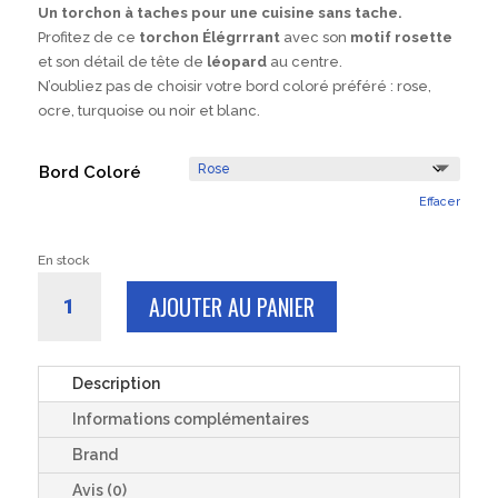
Un torchon à taches pour une cuisine sans tache.
Profitez de ce
torchon Élégrrrant
avec son
motif rosette
et son détail de tête de
léopard
au centre.
N’oubliez pas de choisir votre bord coloré préféré : rose,
ocre, turquoise ou noir et blanc.
Bord Coloré
Effacer
En stock
quantité
AJOUTER AU PANIER
de
Torchon
de
cuisine
Description
coton
Informations complémentaires
-
L'Élégrrrant
Brand
rose
Avis (0)