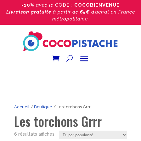
-10%
avec le
CODE :
COCOBIENVENUE
Livraison gratuite
à partir de
65€
d’achat
en France
métropolitaine.
Accueil
/
Boutique
/ Les torchons Grrr
Les torchons Grrr
Trié
6 résultats affichés
par