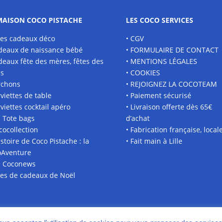
MAISON COCO PISTACHE
LES COCO SERVICES
ées cadeaux déco
• CGV
deaux de naissance bébé
• FORMULAIRE DE CONTACT
deaux fête des mères, fêtes des
• MENTIONS LÉGALES
es
• COOKIES
rchons
• REJOIGNEZ LA COCOTEAM
rviettes de table
• Paiement sécurisé
rviettes cocktail apéro
• Livraison offerte dès 65€
s Tote bags
d’achat
 cocollection
• Fabrication française, local
histoire de Coco Pistache : la
• Fait main à Lille
oAventure
s Coconews
ées de cadeaux de Noël