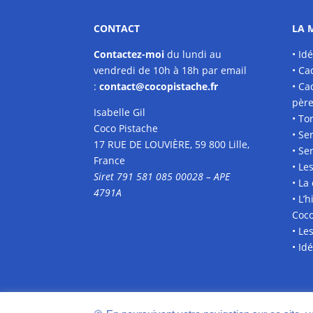
CONTACT
LA 
Contactez-moi
du lundi au
• Id
vendredi de 10h à 18h par
email
• Ca
:
contact@cocopistache.fr
• Ca
pèr
Isabelle Gil
• To
Coco Pistache
• Se
17 RUE DE LOUVIÈRE, 59 800 Lille,
• Se
France
• Le
Siret 791 581 085 00028 – APE
• La
4791A
• L’
Coc
• Le
• Id