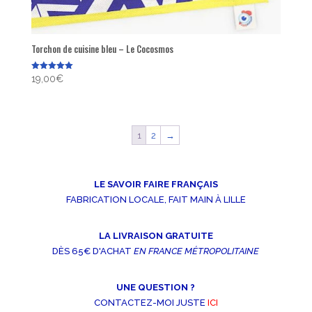
Torchon de cuisine bleu – Le Cocosmos
Note
19,00
€
5.00
sur 5
1
2
→
LE SAVOIR FAIRE FRANÇAIS
FABRICATION LOCALE, FAIT MAIN À LILLE
LA LIVRAISON GRATUITE
DÈS 65€ D'ACHAT
EN FRANCE MÉTROPOLITAINE
UNE QUESTION ?
CONTACTEZ-MOI JUSTE
ICI