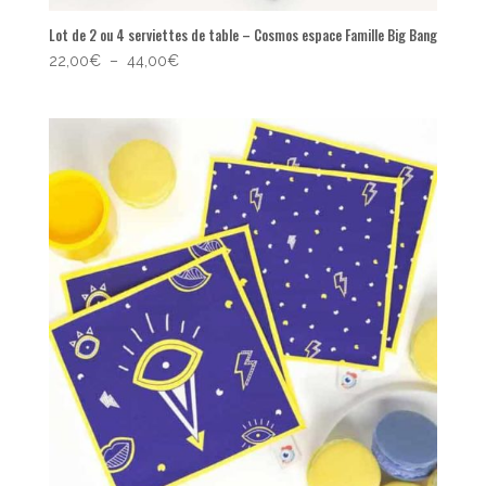
Lot de 2 ou 4 serviettes de table – Cosmos espace Famille Big Bang
Plage
22,00
€
–
44,00
€
de
prix :
22,00€
à
44,00€