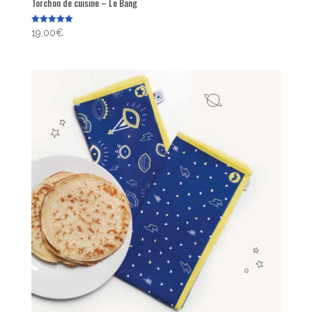
Torchon de cuisine – Le Bang
Note
19,00
€
5.00
sur 5