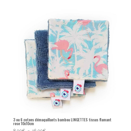
prix :
8,00€
à
16,00€
3 ou 6 cotons démaquillants bambou LINGETTES tissus flamant
rose 10x10cm
Plage
8,00
€
–
16,00
€