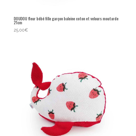
DOUDOU fleur bébé fille garçon baleine coton et velours moutarde
21cm
25,00
€