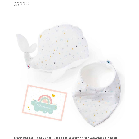
35,00
€
Pack CADEAU NAISSANCE bébé fille garçon arc-en-ciel / Doudou