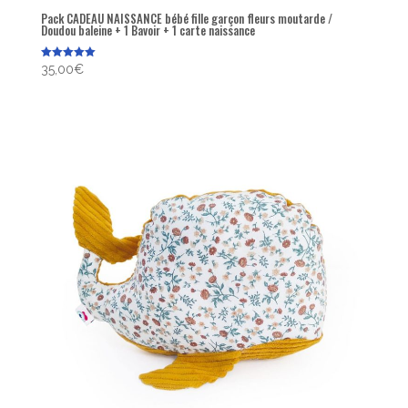
Pack CADEAU NAISSANCE bébé fille garçon fleurs moutarde /
Doudou baleine + 1 Bavoir + 1 carte naissance
Note
35,00
€
5.00
sur 5