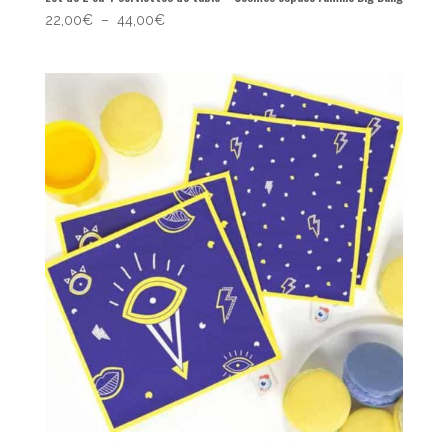
Plage
22,00
€
–
44,00
€
de
prix :
22,00€
à
44,00€