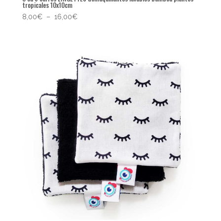
tropicales 10x10cm
Plage
8,00
€
–
16,00
€
de
prix :
8,00€
à
16,00€