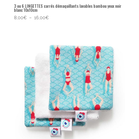
3 ou 6 LINGETTES carrés démaquillants lavables bambou yeux noir
blanc 10x10cm
Plage
8,00
€
–
16,00
€
de
prix :
8,00€
à
16,00€