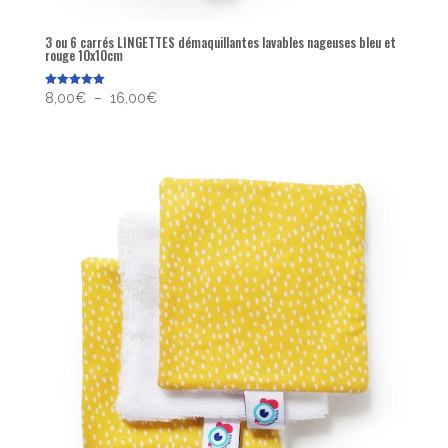
3 ou 6 carrés LINGETTES démaquillantes lavables nageuses bleu et
rouge 10x10cm
Plage
Note
8,00
€
–
16,00
€
5.00
sur 5
de
prix :
8,00€
à
16,00€