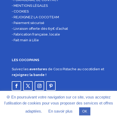
• MENTIONS LÉGALES
• COOKIES
• REJOIGNEZ LA COCOTEAM
• Paiement sécurisé
• Livraison offerte dès 65€ d’achat
• Fabrication française, locale
• Fait main à Lille
LES COCOPAINS
Suivez les
aventures
de Coco Pistache au cocotidien et
rejoignez la bande !
🍪 En poursuivant votre navigation sur ce site, vous acceptez
l'utilisation de cookies pour vous proposer des services et offres
adaptées.
En savoir plus
OK