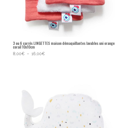
3 ou 6 carrés LINGETTES maison démaquillantes lavables uni orange
corail 10x10cm
Plage
8,00
€
–
16,00
€
de
prix :
8,00€
à
16,00€