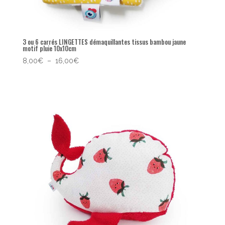
3 ou 6 carrés LINGETTES démaquillantes tissus bambou jaune
motif pluie 10x10cm
Plage
8,00
€
–
16,00
€
de
prix :
8,00€
à
16,00€