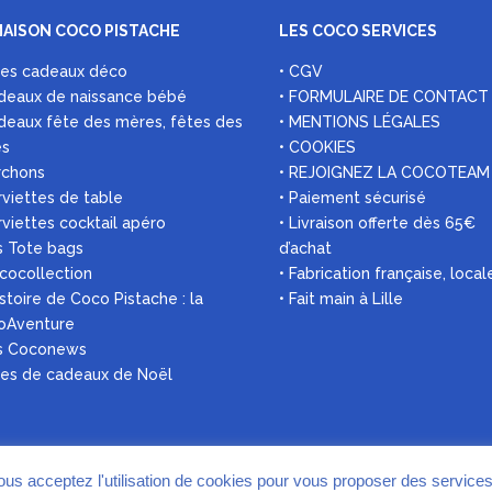
MAISON COCO PISTACHE
LES COCO SERVICES
ées cadeaux déco
• CGV
deaux de naissance bébé
• FORMULAIRE DE CONTACT
deaux fête des mères, fêtes des
• MENTIONS LÉGALES
es
• COOKIES
rchons
• REJOIGNEZ LA COCOTEAM
rviettes de table
• Paiement sécurisé
rviettes cocktail apéro
• Livraison offerte dès 65€
s Tote bags
d’achat
 cocollection
• Fabrication française, local
histoire de Coco Pistache : la
• Fait main à Lille
oAventure
es Coconews
ées de cadeaux de Noël
vous acceptez l'utilisation de cookies pour vous proposer des service