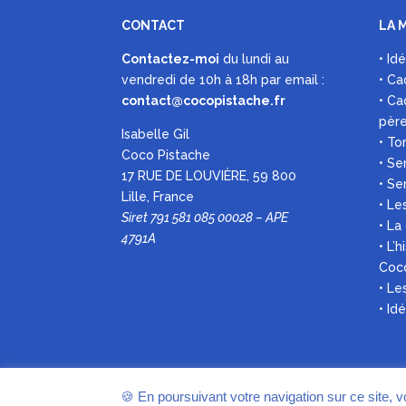
CONTACT
LA 
Contactez-moi
du lundi au
• Id
vendredi de 10h à 18h par
email :
• Ca
contact@cocopistache.fr
• Ca
pèr
Isabelle Gil
• To
Coco Pistache
• Se
17 RUE DE LOUVIÈRE, 59 800
• Se
Lille, France
• Le
Siret 791 581 085 00028 – APE
• La
4791A
• L’
Coc
• L
• Id
🍪 En poursuivant votre navigation sur ce site, 