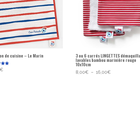
on de cuisine – Le Marin
3 ou 6 carrés LINGETTES démaquill
lavables bambou marinière rouge
10x10cm
€
Plage
8,00
€
–
16,00
€
de
prix :
8,00€
à
16,00€