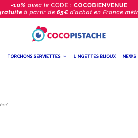
-10%
avec le
CODE :
COCOBIENVENUE
gratuite
à partir de
65€
d’achat
en France métr
S
TORCHONS SERVIETTES
LINGETTES BIJOUX
NEWS
ière”