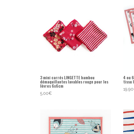
popularité
3 mini carrés LINGETTE bambou
4 ou 
démaquillantes lavables rouge pour les
tissu 
lèvres 6x6cm
19,90
5,00
€