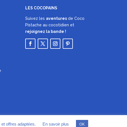
LES COCOPAINS
Suivez les
aventures
de Coco
Pistache au cocotidien et
rejoignez la bande !
e
s et offres adaptées.
En savoir plus
OK