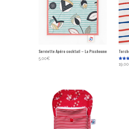
Serviette Apéro cocktail – La Picchoune
Torch
5,00
€
Note
19,00
5.00
sur 5