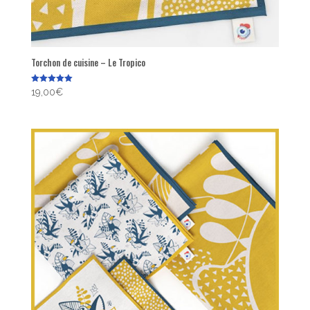
Torchon de cuisine – Le Tropico
Note
19,00
€
5.00
sur 5