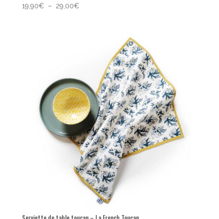
Plage
19,90
€
–
29,00
€
de
prix :
19,90€
à
29,00€
Serviette de table toucan – La French Toucan