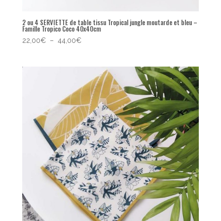
2 ou 4 SERVIETTE de table tissu Tropical jungle moutarde et bleu –
Famille Tropico Coco 40x40cm
Plage
22,00
€
–
44,00
€
de
prix :
22,00€
à
44,00€