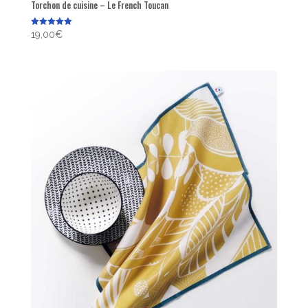
Torchon de cuisine – Le French Toucan
Note
19,00
€
5.00
sur 5