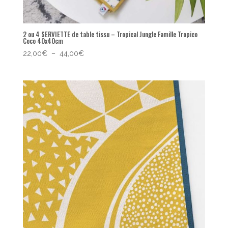
2 ou 4 SERVIETTE de table tissu – Tropical Jungle Famille Tropico
Coco 40x40cm
Plage
22,00
€
–
44,00
€
de
prix :
22,00€
à
44,00€