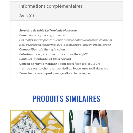
Informations complémentaires
Avis (0)
Serviette de table La Tropicale Moutarde
Dimensions :
43 cm x 43 cm environ
Les motifs sont imprimés sur une matière naturelle un métis coton/lin,
il est donc tout à fait normal que le tissu bouge légèrement au lavage.
Composition :
5% lin - 95% coton
Entretien :
lavage en machine conseillé à 30°C
Couleurs :
moutarde et bleu canard
Conseil de Mamie Pistache
: pour bien fixer les couleurs,
trempez vos torchons et serviettes toute une nuit dans de
l'eau froide avec quelques gouttes de vinaigre.
PRODUITS SIMILAIRES