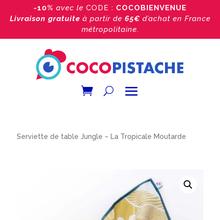
-10%
avec le
CODE :
COCOBIENVENUE
Livraison gratuite
à partir de
65€
d’achat
en France
métropolitaine.
Accueil
/
Boutique
/
Les serviettes de table
/
Serviette de table Jungle – La Tropicale Moutarde