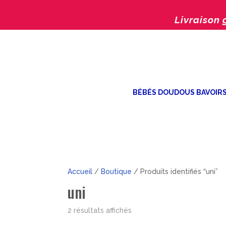
Livraison 
BÉBÉS DOUDOUS BAVOIR
Accueil
/
Boutique
/ Produits identifiés “uni”
uni
Trié
2 résultats affichés
par