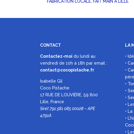
FABRICATION LOCALE, FAIT MAIN À LILLE
CONTACT
LA 
Contactez-moi
du lundi au
• Id
vendredi de 10h à 18h par
email :
• Ca
contact@cocopistache.fr
• Ca
pèr
Isabelle Gil
• To
Coco Pistache
• Se
17 RUE DE LOUVIÈRE, 59 800
• Se
Lille, France
• Le
Siret 791 581 085 00028 – APE
• La
4791A
• L’
Coc
• L