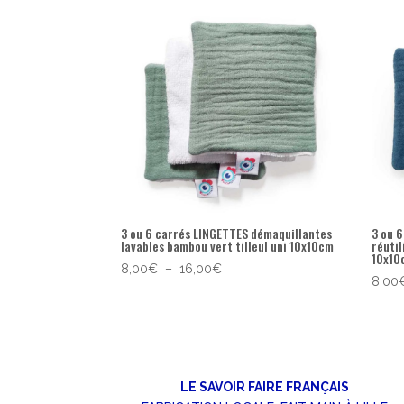
popularité
3 ou 6 carrés LINGETTES démaquillantes
3 ou 
lavables bambou vert tilleul uni 10x10cm
réutil
10x10
Plage
8,00
€
–
16,00
€
8,00
de
prix :
8,00€
à
16,00€
LE SAVOIR FAIRE FRANÇAIS