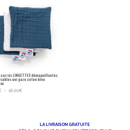
6 carrés LINGETTES démaquillantes
isables uni gaze coton bleu
cm
Plage
€
–
16,00
€
de
prix :
8,00€
à
16,00€
LA LIVRAISON GRATUITE