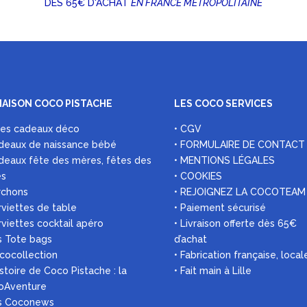
DÈS 65€ D'ACHAT
EN FRANCE MÉTROPOLITAINE
MAISON COCO PISTACHE
LES COCO SERVICES
ées cadeaux déco
• CGV
deaux de naissance bébé
• FORMULAIRE DE CONTACT
deaux fête des mères, fêtes des
• MENTIONS LÉGALES
es
• COOKIES
rchons
• REJOIGNEZ LA COCOTEAM
rviettes de table
• Paiement sécurisé
rviettes cocktail apéro
• Livraison offerte dès 65€
s Tote bags
d’achat
 cocollection
• Fabrication française, local
histoire de Coco Pistache : la
• Fait main à Lille
oAventure
es Coconews