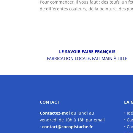
Pour commencer, il vous faut : des œufs, un fe
de différentes couleurs, de la peinture, des go
LE SAVOIR FAIRE FRANÇAIS
FABRICATION LOCALE, FAIT MAIN À LILLE
CONTACT
LA 
Contactez-moi
du lundi au
• Id
vendredi de 10h à 18h par
email
• Ca
:
contact@cocopistache.fr
• Ca