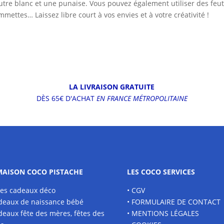
utre blanc et une punaise. Vous pouvez également utiliser des feu
mmettes… Laissez libre court à vos envies et à votre créativité !
LA LIVRAISON GRATUITE
DÈS 65€ D'ACHAT
EN FRANCE MÉTROPOLITAINE
MAISON COCO PISTACHE
LES COCO SERVICES
ées cadeaux déco
• CGV
deaux de naissance bébé
• FORMULAIRE DE CONTACT
deaux fête des mères, fêtes des
• MENTIONS LÉGALES