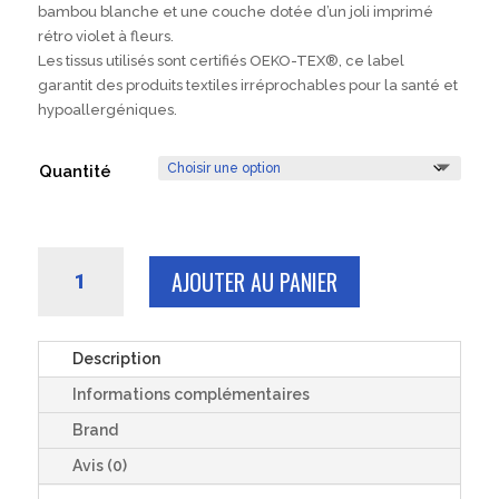
bambou blanche et une couche dotée d’un joli imprimé
rétro violet à fleurs.
Les tissus utilisés sont certifiés OEKO-TEX®, ce label
garantit des produits textiles irréprochables pour la santé et
hypoallergéniques.
Quantité
quantité
AJOUTER AU PANIER
de
3
ou
6
Description
carrés
Informations complémentaires
LINGETTES
démaquillantes
Brand
lavables
Avis (0)
bambou