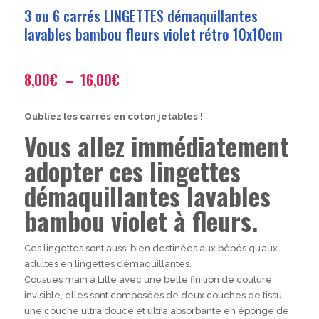
3 ou 6 carrés LINGETTES démaquillantes
lavables bambou fleurs violet rétro 10x10cm
Plage
8,00
€
–
16,00
€
de
prix :
Oubliez les carrés en coton jetables !
8,00€
Vous allez immédiatement
à
16,00€
adopter ces lingettes
démaquillantes lavables
bambou violet à fleurs.
Ces lingettes sont aussi bien destinées aux bébés qu’aux
adultes en lingettes démaquillantes.
Cousues main à Lille avec une belle finition de couture
invisible, elles sont composées de deux couches de tissu,
une couche ultra douce et ultra absorbante en éponge de