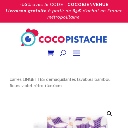
-10%
avec le
CODE :
COCOBIENVENUE
Livraison gratuite
à partir de
65€
d’achat
en France
métropolitaine.
Accueil
/
Boutique
/
lingette démaquillante
/ 3 ou 6
carrés LINGETTES démaquillantes lavables bambou
fleurs violet rétro 10x10cm