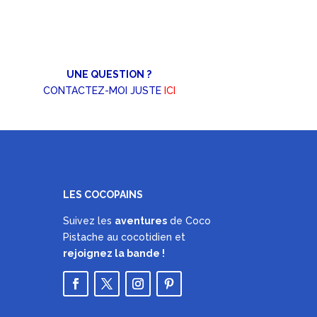
de
prix :
19,90€
à
UNE QUESTION ?
29,00€
CONTACTEZ-MOI JUSTE
ICI
LES COCOPAINS
Suivez les
aventures
de Coco
Pistache au cocotidien et
rejoignez la bande !