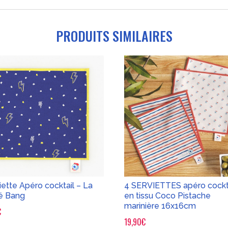
PRODUITS SIMILAIRES
iette Apéro cocktail – La
4 SERVIETTES apéro cockt
é Bang
en tissu Coco Pistache
marinière 16x16cm
€
19,90
€