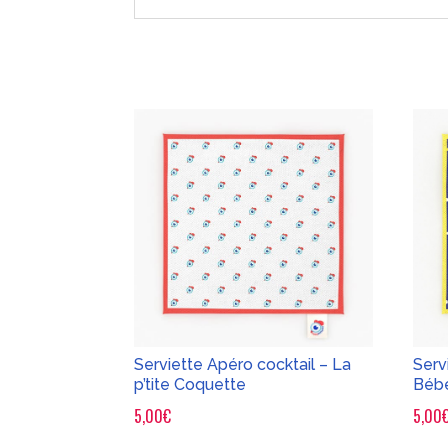
Serviette Apéro cocktail – La
Serv
p’tite Coquette
Béb
5,00
€
5,00