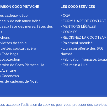
MAISON COCO PISTACHE
LES COCO SERVICES
ées cadeaux déco
• CGV
deaux de naissance bébé
• FORMULAIRE DE CONTACT
deaux fête des mères, fêtes des
• MENTIONS LÉGALES
es
• COOKIES
rchons
• REJOIGNEZ LA COCOTEAM
rviettes de table
• Paiement sécurisé
rviettes cocktail apéro
• Livraison offerte dès 65€
s Tote bags
d’achat
 cocollection
• Fabrication française, local
histoire de Coco Pistache : la
• Fait main à Lille
oAventure
es Coconews
ées de cadeaux de Noël
vous acceptez l'utilisation de cookies pour vous proposer des service