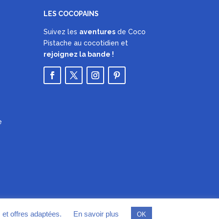
LES COCOPAINS
Suivez les
aventures
de Coco
Pistache au cocotidien et
rejoignez la bande !
e
s et offres adaptées.
En savoir plus
OK