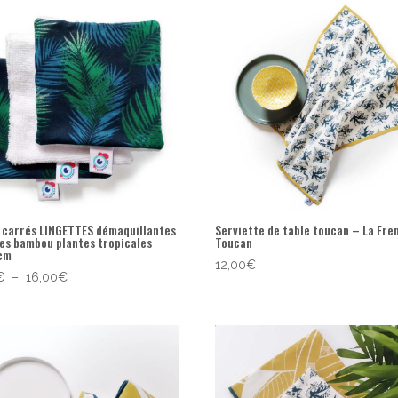
6 carrés LINGETTES démaquillantes
Serviette de table toucan – La Fre
les bambou plantes tropicales
Toucan
cm
12,00
€
Plage
€
–
16,00
€
de
prix :
8,00€
à
16,00€