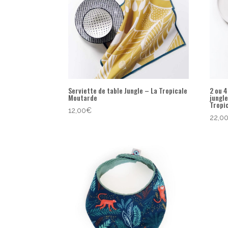
Serviette de table Jungle – La Tropicale
2 ou 4
Moutarde
jungl
Tropi
12,00
€
22,0