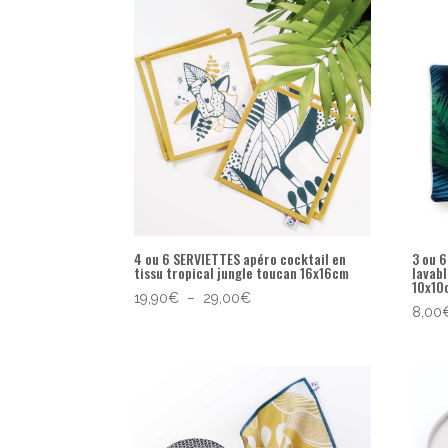
popularité
4 ou 6 SERVIETTES apéro cocktail en
3 ou 
tissu tropical jungle toucan 16x16cm
lavab
10x10
Plage
19,90
€
–
29,00
€
8,00
de
prix :
19,90€
à
29,00€