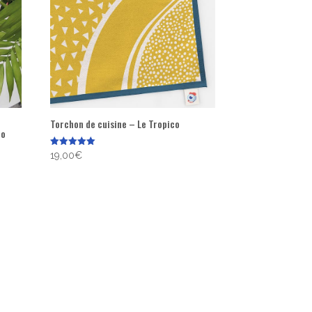
Torchon de cuisine – Le Tropico
co
Note
19,00
€
5.00
sur 5