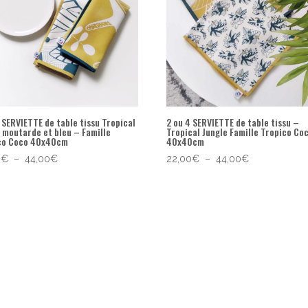
 SERVIETTE de table tissu Tropical
2 ou 4 SERVIETTE de table tissu –
e moutarde et bleu – Famille
Tropical Jungle Famille Tropico Co
co Coco 40x40cm
40x40cm
Plage
Plage
0
€
–
44,00
€
22,00
€
–
44,00
€
de
de
prix :
prix :
22,00€
22,00€
à
à
44,00€
44,00€