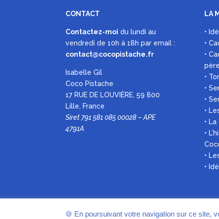
CONTACT
LA 
Contactez-moi
du lundi au
• Id
vendredi de 10h à 18h par
email :
• Ca
contact@cocopistache.fr
• Ca
pèr
Isabelle Gil
• To
Coco Pistache
• Se
17 RUE DE LOUVIÈRE, 59 800
• Se
Lille, France
• Le
Siret 791 581 085 00028 – APE
• La
4791A
• L’
Coc
• L
• Id
🍪 En poursuivant votre navigation sur ce site, 