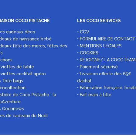
MAISON COCO PISTACHE
LES COCO SERVICES
ées cadeaux déco
• CGV
deaux de naissance bébé
• FORMULAIRE DE CONTACT
deaux fête des mères, fêtes des
• MENTIONS LÉGALES
es
• COOKIES
rchons
• REJOIGNEZ LA COCOTEAM
rviettes de table
• Paiement sécurisé
rviettes cocktail apéro
• Livraison offerte dès 65€
s Tote bags
d’achat
 cocollection
• Fabrication française, local
histoire de Coco Pistache : la
• Fait main à Lille
oAventure
es Coconews
ées de cadeaux de Noël