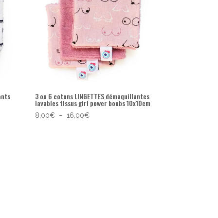
ants
3 ou 6 cotons LINGETTES démaquillantes
lavables tissus girl power boobs 10x10cm
Plage
8,00
€
–
16,00
€
de
prix :
8,00€
à
16,00€