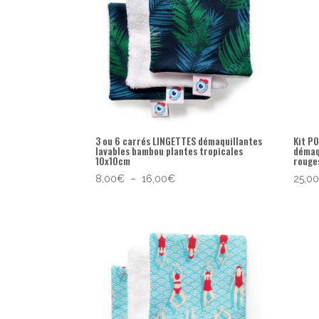
3 ou 6 carrés LINGETTES démaquillantes
Kit P
lavables bambou plantes tropicales
démaq
10x10cm
rouge
Plage
8,00
€
–
16,00
€
25,0
de
prix :
8,00€
à
16,00€