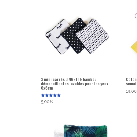
popularité
3 mini carrés LINGETTE bambou
Coton
démaquillantes lavables pour les yeux
semai
6x6cm
19,00
Note
5,00
€
5.00
sur 5