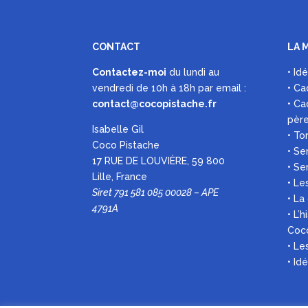
CONTACT
LA 
Contactez-moi
du lundi au
• Id
vendredi de 10h à 18h par
email :
• Ca
contact@cocopistache.fr
• Ca
pèr
Isabelle Gil
• To
Coco Pistache
• Se
17 RUE DE LOUVIÈRE, 59 800
• Se
Lille, France
• Le
Siret 791 581 085 00028 – APE
• La
4791A
• L’
Coc
• L
• Id