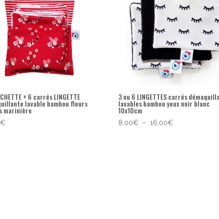
OCHETTE + 6 carrés LINGETTE
3 ou 6 LINGETTES carrés démaquill
uillante lavable bambou fleurs
lavables bambou yeux noir blanc
s marinière
10x10cm
Plage
0
€
8,00
€
–
16,00
€
de
prix :
8,00€
à
16,00€